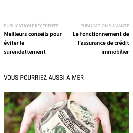
Navigation
Publication
P
PUBLICATION PRÉCÉDENTE
PUBLICATION SUIVANTE
précédente :
su
Meilleurs conseils pour
Le fonctionnement de
de
éviter le
l’assurance de crédit
l’article
surendettement
immobilier
VOUS POURRIEZ AUSSI AIMER