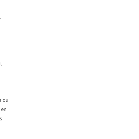
e
nt
e ou
 en
s