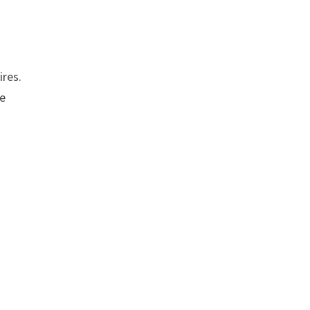
ires.
de
t