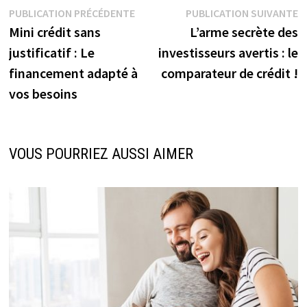
Navigation
Publication
P
PUBLICATION PRÉCÉDENTE
PUBLICATION SUIVANTE
précédente :
su
Mini crédit sans
L’arme secrète des
de
justificatif : Le
investisseurs avertis : le
l’article
financement adapté à
comparateur de crédit !
vos besoins
VOUS POURRIEZ AUSSI AIMER