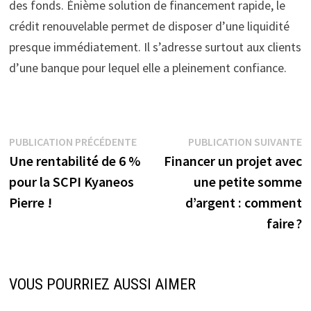
des fonds. Énième solution de financement rapide, le
crédit renouvelable permet de disposer d’une liquidité
presque immédiatement. Il s’adresse surtout aux clients
d’une banque pour lequel elle a pleinement confiance.
Navigation
Publication
P
PUBLICATION PRÉCÉDENTE
PUBLICATION SUIVANTE
précédente :
su
Une rentabilité de 6 %
Financer un projet avec
de
pour la SCPI Kyaneos
une petite somme
l’article
Pierre !
d’argent : comment
faire ?
VOUS POURRIEZ AUSSI AIMER