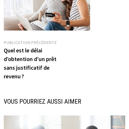
Navigation
Publication
PUBLICATION PRÉCÉDENTE
précédente :
Quel est le délai
de
d’obtention d’un prêt
l’article
sans justificatif de
revenu ?
VOUS POURRIEZ AUSSI AIMER