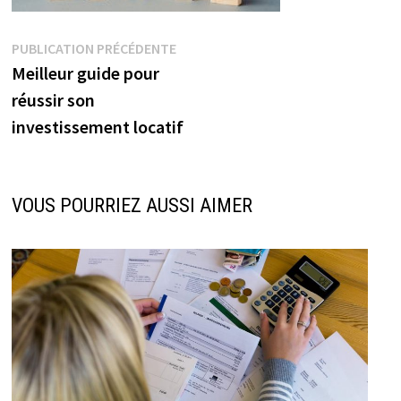
Navigation
Publication
PUBLICATION PRÉCÉDENTE
précédente :
Meilleur guide pour
de
réussir son
l’article
investissement locatif
VOUS POURRIEZ AUSSI AIMER