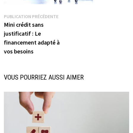
Navigation
Publication
PUBLICATION PRÉCÉDENTE
précédente :
Mini crédit sans
de
justificatif : Le
l’article
financement adapté à
vos besoins
VOUS POURRIEZ AUSSI AIMER