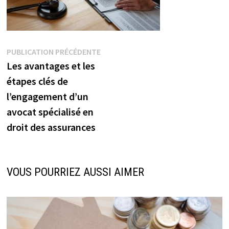
Navigation
Publication
PUBLICATION PRÉCÉDENTE
précédente :
Les avantages et les
de
étapes clés de
l’article
l’engagement d’un
avocat spécialisé en
droit des assurances
VOUS POURRIEZ AUSSI AIMER