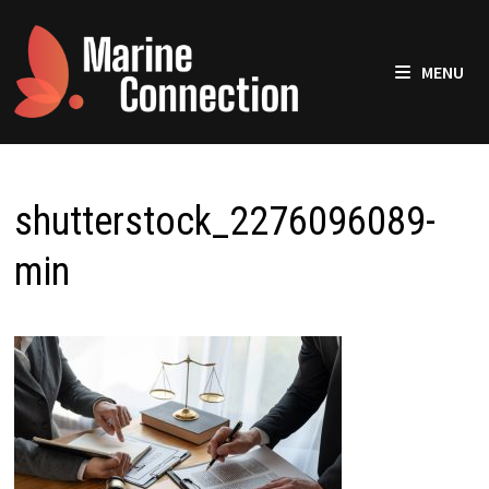
Passer
au
contenu
MENU
shutterstock_2276096089-
min